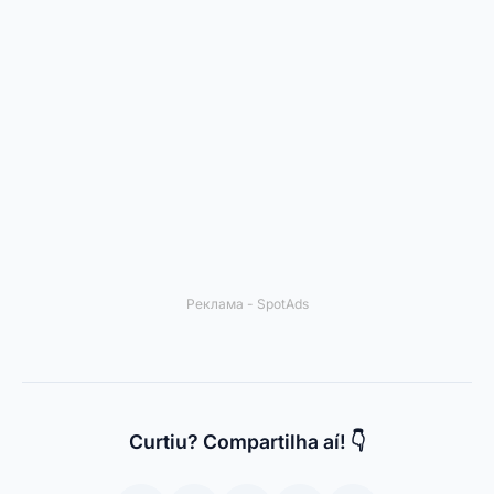
Mobloby
.
Приложения и технологии
Links Úteis
Quem Somos
Контакт
Política de Privacidade
Условия за ползване
© 2024 Spotema Pro. Todos os direitos reservados.