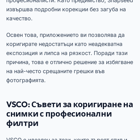
Уникалните му филтри ви помагат да
коригирате и подобрите детайлите само с
няколко докосвания.
📥
Изтеглете VSCO на Android
📥
Изтеглете VSCO на iPhone
В допълнение към филтрите, приложението
предлага основни инструменти за
редактиране, като например корекции на
яркостта, наситеността и сенките.
Това прави VSCO отличен вариант за всеки,
който иска да коригира снимки по практичен
и визуално въздействащ начин.