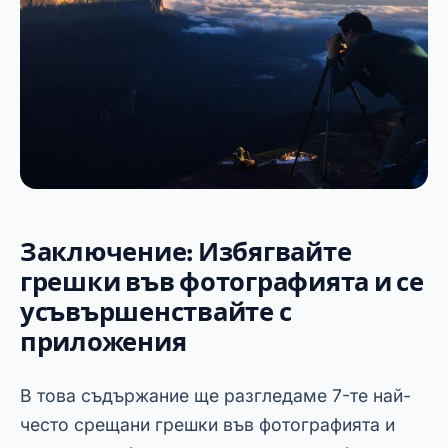
Изтегляйте, тествайте и практикувайте често.
С комбинирането на технологии и знания,
вашите снимки ще достигнат ново ниво на
качество!
Реклама - SpotAds
Curtiu? Compartilha aí! 👇