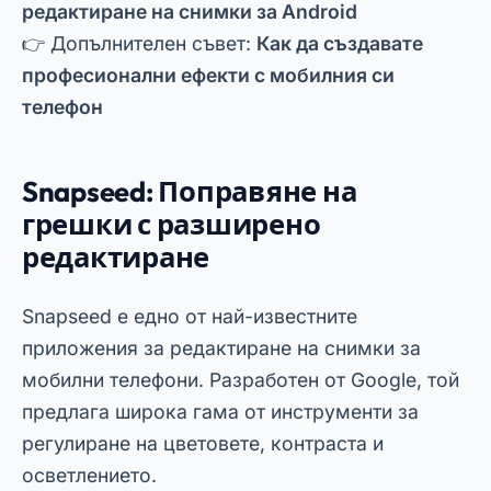
Snapseed е едно от най-известните
приложения за редактиране на снимки за
мобилни телефони. Разработен от Google, той
предлага широка гама от инструменти за
регулиране на цветовете, контраста и
осветлението.
📥
Изтеглете Snapseed от PlayStore
📥
iOS версия в App Store
Реклама - SpotAds
Интерфейсът е прост и интуитивен, идеален
както за начинаещи, така и за
професионалисти. Като предимство, Snapseed
извършва подробни корекции без загуба на