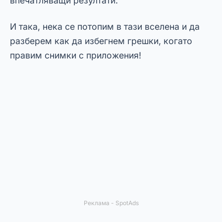
впечатляващи резултати.
И така, нека се потопим в тази вселена и да
разберем как да избегнем грешки, когато
правим снимки с приложения!
Реклама - SpotAds
Как да изтеглите приложения
за коригиране на грешки във
фотографията
Преди да проучите конкретни приложения, е
важно да знаете как да изтеглите и
инсталирате най-добрите приложения за
фотография на телефона си.