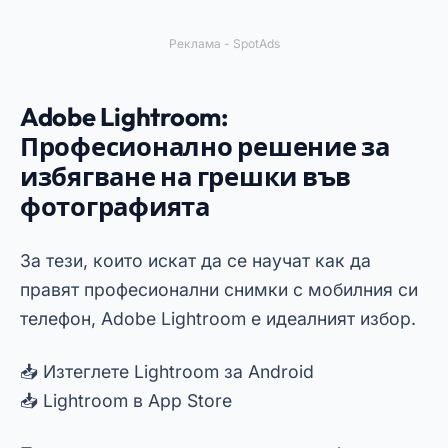
Основни характеристики на
приложенията за фотография
Приложенията, представени в тази статия,
имат общи характеристики, които ги правят
незаменими както за любители, така и за
опитни фотографи.
От основни инструменти до разширени
функции, всички те ви помагат да избегнете
често срещани грешки във фотографията,
като лоша композиция или размазани
изображения.