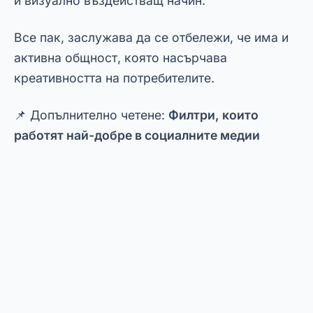
телефон, Adobe Lightroom е идеалният избор.
📥
Изтеглете Lightroom за Android
📥
Lightroom в App Store
Приложението включва разширени функции
като криви, селективни цветове и баланс на
бялото. Това прави възможно коригирането
на изкривяванията, подобряването на
остротата и балансирането на цветовете с
висока прецизност.
Освен това, Lightroom предлага
синхронизиране между устройства. Това е
чудесно за всеки, който работи със снимки на
различни места.