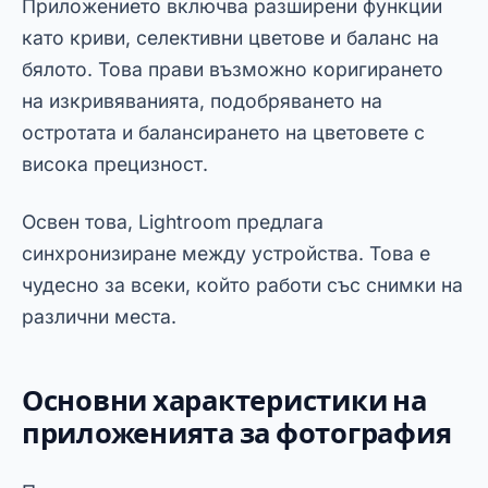
Освен това, всички те са безплатни за
изтегляне. Това ги прави достъпни за всеки
потребител, независимо от нивото му на опит.
Друг положителен момент е, че тези
приложения помагат за създаването на по-
ефективен работен процес. По този начин
спестявате време и повишавате качеството на
портфолиото си.
📘 Препоръчително допълнително четиво:
Пълно ръководство за мобилна фотография –
Canaltech
Как да редактирате снимки като
професионалист – Блог на Adobe