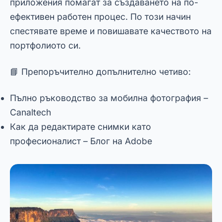
усъвършенствайте с
приложения
В това съдържание ще разгледаме 7-те най-
често срещани грешки във фотографията и
как да ги избегнем с помощта на мобилни
приложения.
Инструменти като Snapseed, VSCO и Adobe
Lightroom предлагат цялостни решения за
коригиране на изображения и постигане на
невероятни резултати.
Сега, след като знаете най-добрите
приложения за коригиране на грешки във
фотографията, не губете повече време.