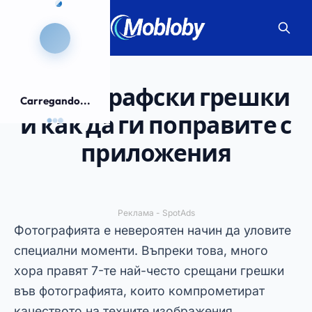
7 фотографски грешки
Carregando...
и как да ги поправите с
приложения
Реклама - SpotAds
Фотографията е невероятен начин да уловите
специални моменти. Въпреки това, много
хора правят 7-те най-често срещани грешки
във фотографията, които компрометират
качеството на техните изображения.