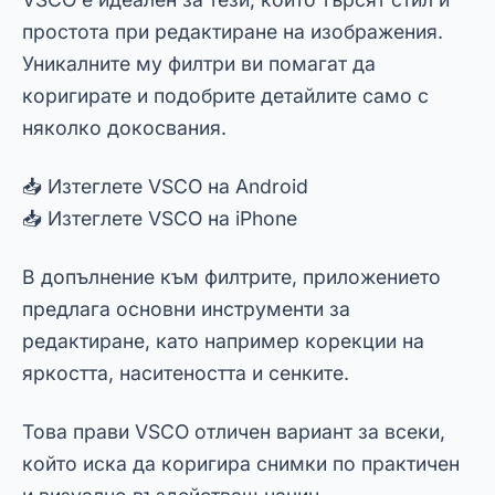
Все пак, заслужава да се отбележи, че има и
активна общност, която насърчава
креативността на потребителите.
📌 Допълнително четене:
Филтри, които
работят най-добре в социалните медии
Реклама - SpotAds
Adobe Lightroom:
Професионално решение за
избягване на грешки във
фотографията
За тези, които искат да се научат как да
правят професионални снимки с мобилния си