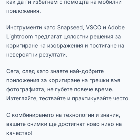
← ANTERIOR
Трикове за заснемане на добри
изображения на тъмни места
PRÓXIMO →
Как да заснемате перфектни пейзажни
снимки