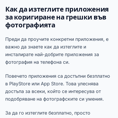
Повечето приложения са достъпни безплатно
в PlayStore или App Store. Това улеснява
достъпа за всеки, който се интересува от
подобряване на фотографските си умения.
За да го изтеглите безплатно, просто
потърсете името на приложението и
следвайте инструкциите за инсталиране.
По този начин ще имате достъп до мощни
инструменти, които ще ви помогнат да
коригирате снимки на мобилния си телефон и
да подобрите изображенията с безплатни
приложения.