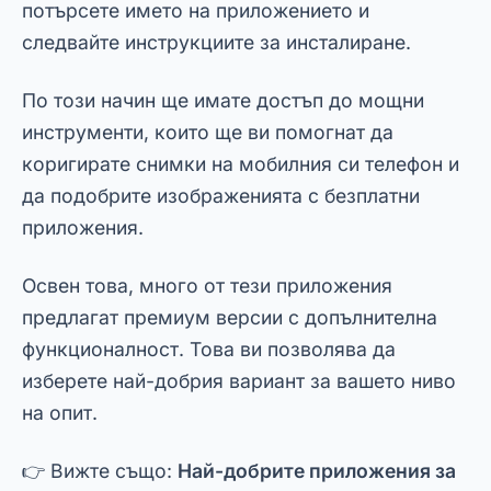
Освен това, много от тези приложения
предлагат премиум версии с допълнителна
функционалност. Това ви позволява да
изберете най-добрия вариант за вашето ниво
на опит.
👉 Вижте също:
Най-добрите приложения за
редактиране на снимки за Android
👉 Допълнителен съвет:
Как да създавате
професионални ефекти с мобилния си
телефон
Snapseed: Поправяне на
грешки с разширено
редактиране