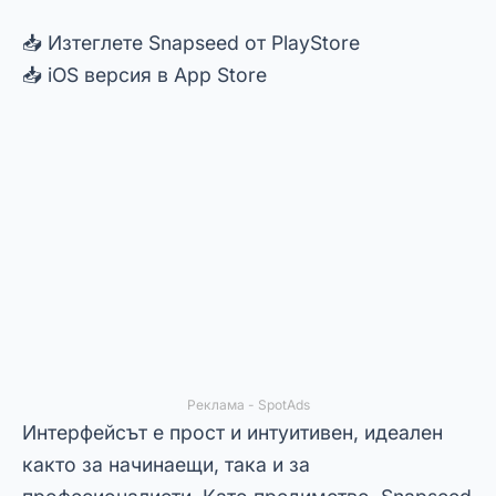
качество.
Освен това, приложението ви позволява да
коригирате недостатъци като неадекватна
експозиция и липса на рязкост. Поради тази
причина, това е отлично решение за избягване
на най-често срещаните грешки във
фотографията.
VSCO: Съвети за коригиране на
снимки с професионални
филтри
VSCO е идеален за тези, които търсят стил и
простота при редактиране на изображения.