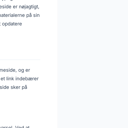
side er nøjagtigt,
materialerne på sin
t opdatere
mmeside, og er
et link indebærer
side sker på
arsel. Ved at