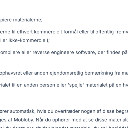
opiere materialerne;
rne til ethvert kommercielt formål eller til offentlig frem
ller ikke-kommerciel);
kompilere eller reverse engineere software, der findes p
ophavsret eller anden ejendomsretlig bemærkning fra mat
ialet til en anden person eller 'spejle' materialet på en h
rer automatisk, hvis du overtræder nogen af disse begr
iges af Mobloby. Når du ophører med at se disse materiale