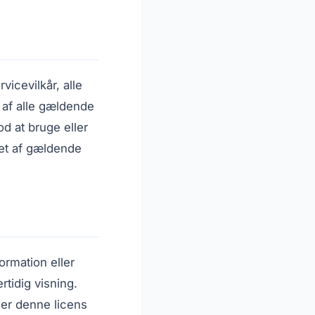
vicevilkår, alle
 af alle gældende
od at bruge eller
tet af gældende
formation eller
tidig visning.
der denne licens