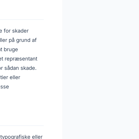
e for skader
ller på grund af
at bruge
et repræsentant
for sådan skade.
ier eller
isse
ypografiske eller