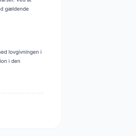
tid gældende
med lovgivningen i
ion i den