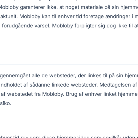
 Mobloby garanterer ikke, at noget materiale på sin hjemme
 aktuelt. Mobloby kan til enhver tid foretage ændringer i 
orudgående varsel. Mobloby forpligter sig dog ikke til a
gennemgået alle de websteder, der linkes til på sin hje
r indholdet af sådanne linkede websteder. Medtagelsen af 
af webstedet fra Mobloby. Brug af enhver linket hjemme
siko.
nhver tid revidere disse hjemmesides servicevilkår uden v