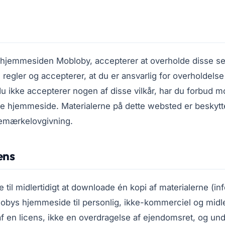
å hjemmesiden
Mobloby
, accepterer at overholde disse ser
regler og accepterer, at du er ansvarlig for overholdelse
du ikke accepterer nogen af ​​disse vilkår, har du forbud m
ne hjemmeside. Materialerne på dette websted er beskyt
remærkelovgivning.
ens
se til midlertidigt at downloade én kopi af materialerne (in
obys hjemmeside til personlig, ikke-kommerciel og midler
g af en licens, ikke en overdragelse af ejendomsret, og un