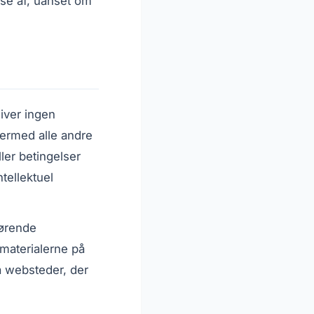
lse af, uanset om
iver ingen
hermed alle andre
ler betingelser
tellektuel
rørende
​​materialerne på
på websteder, der