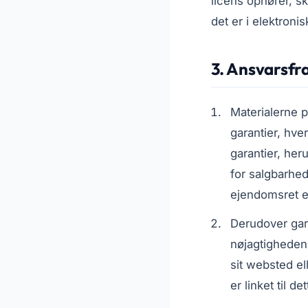
licens ophører, sk
det er i elektronis
3. Ansvarsfr
Materialerne 
garantier, hve
garantier, her
for salgbarhed
ejendomsret el
Derudover gar
nøjagtigheden, 
sit websted el
er linket til d