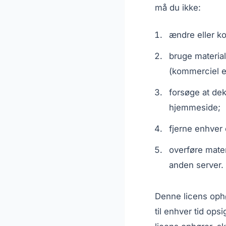
må du ikke:
ændre eller k
bruge materiale
(kommerciel e
forsøge at de
hjemmeside;
fjerne enhver 
overføre mater
anden server.
Denne licens ophø
til enhver tid ops