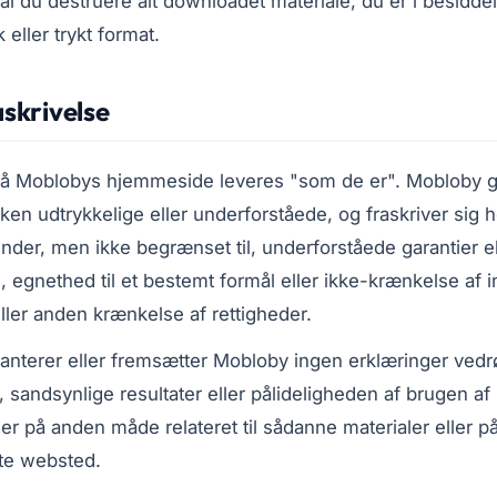
al du destruere alt downloadet materiale, du er i besidde
k eller trykt format.
askrivelse
på Moblobys hjemmeside leveres "som de er". Mobloby g
rken udtrykkelige eller underforståede, og fraskriver sig 
under, men ikke begrænset til, underforståede garantier el
, egnethed til et bestemt formål eller ikke-krænkelse af in
ler anden krænkelse af rettigheder.
anterer eller fremsætter Mobloby ingen erklæringer ved
sandsynlige resultater eller pålideligheden af ​​brugen af 
ler på anden måde relateret til sådanne materialer eller 
ette websted.