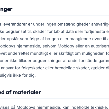
inger
s leverandører er under ingen omstændigheder ansvarlig
e begrænset til, skader for tab af data eller fortjeneste e
 der opstår som følge af brugen eller manglende evne til 
Moblobys hjemmeside, selvom Mobloby eller en autoriser
vet underrettet mundtligt eller skriftligt om muligheden 
ioner ikke tillader begrænsninger af underforståede garant
ansvar for følgeskader eller hændelige skader, gælder d
igvis ikke for dig.
ed af materialer
 vises på Moblobys hjemmeside, kan indeholde tekniske, t