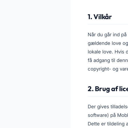
1. Vilkår
Når du går ind p
gældende love og 
lokale love. Hvis 
få adgang til den
copyright- og va
2. Brug af lic
Der gives tilladel
software) på Mobl
Dette er tildelin