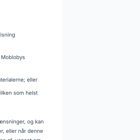
visning
å Moblobys
erialerne; eller
vilken som helst
ænsninger, og kan
r, eller når denne