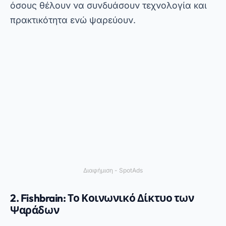
επίσης μια διαδικτυακή κοινότητα που
απευθύνεται σε λάτρεις του ψαρέματος. Εκτός
από την παροχή πληροφοριών σχετικά με
κοντινά σημεία ψαρέματος, επιτρέπει στους
χρήστες να μοιράζονται τα αλιεύματά τους και
τις συμβουλές τους με άλλους ψαράδες.
Για να χρησιμοποιήσετε το Fishbrain, απλώς
κατεβάστε το από το PlayStore και
δημιουργήστε έναν λογαριασμό. Η εφαρμογή
χρησιμοποιεί GPS για να προτείνει σημεία
ψαρέματος με βάση τις δραστηριότητες άλλων
χρηστών στην περιοχή. Επιπλέον, προσφέρει
συμβουλές για εξοπλισμό και τεχνικές,
καθιστώντας το ένα πλήρες εργαλείο για
όποιον θέλει να βελτιώσει τις δεξιότητές του.