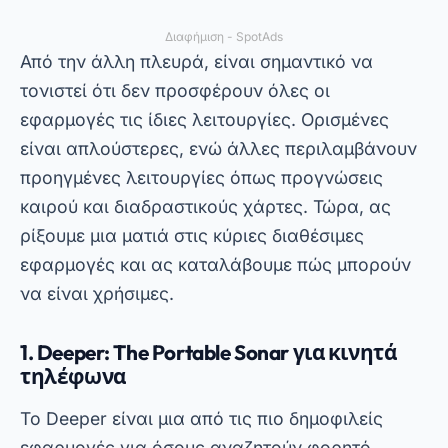
εφαρμογές και ας καταλάβουμε πώς μπορούν
να είναι χρήσιμες.
1. Deeper: The Portable Sonar για κινητά
τηλέφωνα
Το Deeper είναι μια από τις πιο δημοφιλείς
εφαρμογές για όσους αναζητούν φορητό
ραντάρ ψαριών. Λειτουργεί συνδέοντας σε
έναν συμπαγή αισθητήρα βυθομέτρου που
ρίχνετε στο νερό. Από εκεί, η εφαρμογή
εμφανίζει λεπτομερείς πληροφορίες σχετικά με
το βάθος, τη θερμοκρασία και τη θέση του
ψαριού.
Επιπλέον, το Deeper σάς επιτρέπει να