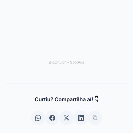
Εφαρμογές και τεχνολογία
Links Úteis
Quem Somos
Επικοινωνία
Política de Privacidade
Οροι χρήσης
© 2024 Spotema Pro. Todos os direitos reservados.