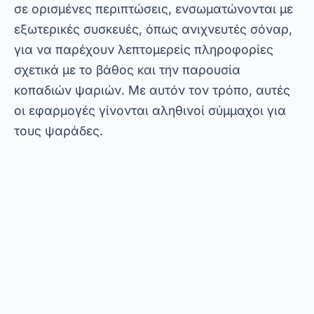
σε ορισμένες περιπτώσεις, ενσωματώνονται με
εξωτερικές συσκευές, όπως ανιχνευτές σόναρ,
για να παρέχουν λεπτομερείς πληροφορίες
σχετικά με το βάθος και την παρουσία
κοπαδιών ψαριών. Με αυτόν τον τρόπο, αυτές
οι εφαρμογές γίνονται αληθινοί σύμμαχοι για
τους ψαράδες.
Διαφήμιση - SpotAds
Από την άλλη πλευρά, είναι σημαντικό να
τονιστεί ότι δεν προσφέρουν όλες οι
εφαρμογές τις ίδιες λειτουργίες. Ορισμένες
είναι απλούστερες, ενώ άλλες περιλαμβάνουν
προηγμένες λειτουργίες όπως προγνώσεις
καιρού και διαδραστικούς χάρτες. Τώρα, ας
ρίξουμε μια ματιά στις κύριες διαθέσιμες