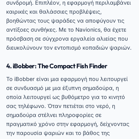
εξερεύνηση των δυνατοτήτων της. Με το
iBobber, το ψάρεμα γίνεται ακόμα πιο
τεχνολογική εμπειρία.
Χαρακτηριστικά εφαρμογής
ανίχνευσης ψαριών
Οι εφαρμογές που αναφέρονται παραπάνω
μοιράζονται αρκετά σημαντικά χαρακτηριστικά
που τις καθιστούν απαραίτητες για τους
σύγχρονους ψαράδες. Αυτά περιλαμβάνουν τη
χρήση GPS για ακριβή τοποθεσία, την
ενσωμάτωση με συσκευές σόναρ και τη
δυνατότητα αποθήκευσης αγαπημένων σημείων
ψαρέματος. Επιπλέον, πολλές από αυτές τις