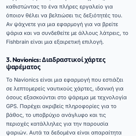
Διαφήμιση - SpotAds
Μπορείτε να κατεβάσετε τη βασική έκδοση του
Navionics δωρεάν από το PlayStore, αλλά
ορισμένες προηγμένες λειτουργίες απαιτούν
συνδρομή. Επιπλέον, η εφαρμογή περιλαμβάνει
καιρικές και θαλάσσιες προβλέψεις,
βοηθώντας τους ψαράδες να αποφύγουν τις
αντίξοες συνθήκες. Με το Navionics, θα έχετε
πρόσβαση σε σύγχρονα εργαλεία αλιείας που
διευκολύνουν τον εντοπισμό κοπαδιών ψαριών.
4. iBobber: The Compact Fish Finder
Το iBobber είναι μια εφαρμογή που λειτουργεί
σε συνδυασμό με μια έξυπνη σημαδούρα, η