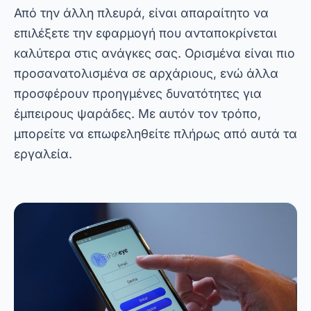
για να βελτιώσετε το ψάρεμα σας. Προσφέρουν
προηγμένες λειτουργίες όπως ενσωματωμένο
σόναρ, διαδραστικούς χάρτες και διαδικτυακές
κοινότητες που βοηθούν τους ψαράδες να
εντοπίσουν τα κοπάδια ψαριών και να
σχεδιάσουν τις δραστηριότητές τους πιο
αποτελεσματικά.
Επομένως, μη χάσετε την ευκαιρία να
δοκιμάσετε αυτές τις εφαρμογές και να
ανεβάσετε την εμπειρία του ψαρέματος σας σε
ένα νέο επίπεδο. Κατεβάστε δωρεάν τις
εφαρμογές που αναφέρονται σε αυτό το άρθρο
και ανακαλύψτε πώς η τεχνολογία μπορεί να
μεταμορφώσει την επόμενη περιπέτειά σας.
Θυμηθείτε: με εφαρμογές για τον εντοπισμό