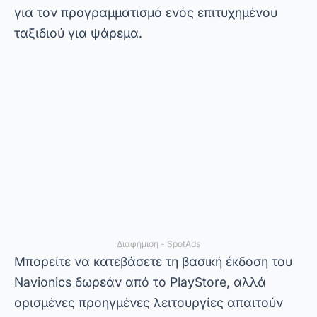
οποία λειτουργεί ως βυθόμετρο για το κινητό
σας τηλέφωνο. Όταν πετιέται στο νερό, η
σημαδούρα στέλνει πληροφορίες σε
πραγματικό χρόνο στην εφαρμογή, δείχνοντας
την παρουσία ψαριών και το βάθος της
τοποθεσίας. Αυτή η λειτουργία είναι ιδιαίτερα
χρήσιμη για ψαράδες που αναζητούν ακρίβεια.
Εκτός από την ανίχνευση ψαριών, το iBobber
μετρά επίσης τη θερμοκρασία του νερού και
παρέχει τρέχοντα δεδομένα. Για να
χρησιμοποιήσετε την εφαρμογή, πρέπει να
αγοράσετε τη σημαδούρα, η οποία είναι
διαθέσιμη για αγορά μέσω Διαδικτύου.
Μπορείτε να κατεβάσετε την εφαρμογή δωρεάν
από το PlayStore και να ξεκινήσετε την