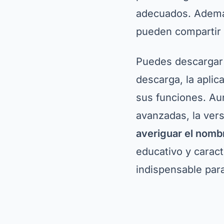
digitales de botán
utiliza inteligenci
ventajas de Seek 
utilizar sus funci
a los usuarios a e
a medida que iden
Para descargar Se
nombre de la aplic
dentro de la aplic
Seek está especi
enseñar a los niño