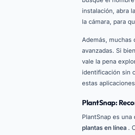
estas aplicacione
PlantSnap: Reco
PlantSnap es una 
plantas en línea
. 
600.000 especies 
planta deseada y 
proporciona infor
cuidado y datos b
Para descargar Pl
nombre de la aplic