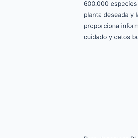
funciones están bl
premium ofrece fun
exclusivas. Con su
es una excelente 
plantas
rápida y e
PictureThis: Una
Otro punto destac
PictureThis. Esta 
soluciones person
puede diagnostica
adecuados. Además