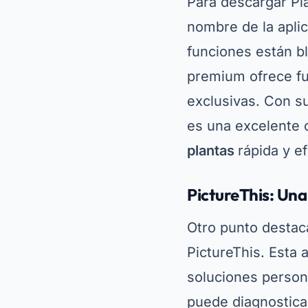
pueden compartir f
Puedes descargar 
descarga, la aplic
sus funciones. Au
avanzadas, la vers
averiguar el nomb
educativo y caract
indispensable para
Seek de iNatural
Seek de iNaturali