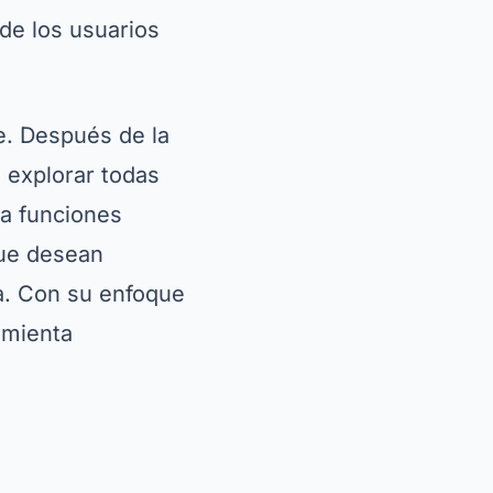
esta aplicación
hongos. Una de las
o que te permite
a aplicación anima
gros y recompensas
re y busque el
y no tiene compras
le para todos.
s que quieran
u enfoque lúdico y