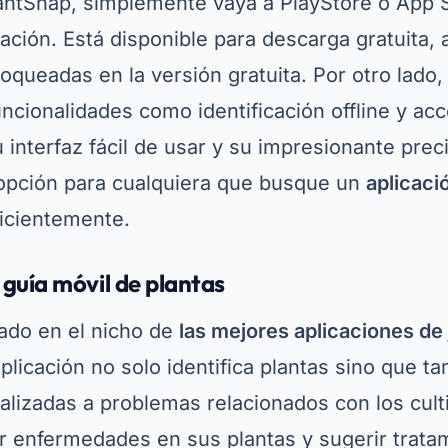
otos y consejos de jardinería.
PictureThis gratis desde PlayStore o App Stor
ación ofrece un período de prueba gratuito par
nque se requiere la versión paga para acceder
ión gratuita ya es bastante útil para aquellos 
re de una planta
o aprenda más sobre jardinerí
erísticas innovadoras, PictureThis es una herr
 los entusiastas de la naturaleza.
Publicidad - SpotAds
ist: Herramientas de botánica digital
st es una opción increíble para quienes buscan