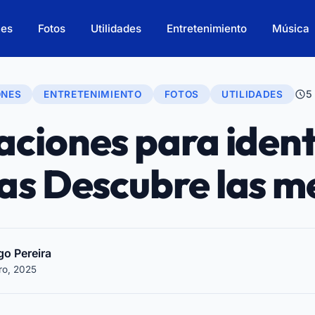
nes
Fotos
Utilidades
Entretenimiento
Música
5
ONES
ENTRETENIMIENTO
FOTOS
UTILIDADES
aciones para ident
as Descubre las m
go Pereira
ro, 2025