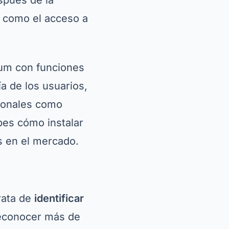
s en el mercado.
rata de
identificar
reconocer más de
 una foto de la
, PlantSnap
 consejos de
tore y busque el
 aunque algunas