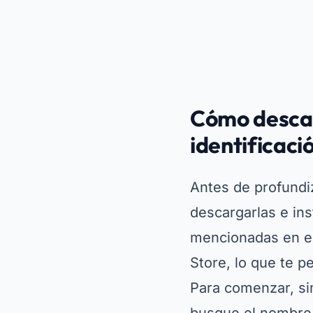
Antes de profundiz
descargarlas e ins
mencionadas en es
Store, lo que te p
Para comenzar, si
busque el nombre d
instalación, abra 
la cámara, para q
Además, muchas d
avanzadas. Si bien
vale la pena expl
identificación sin