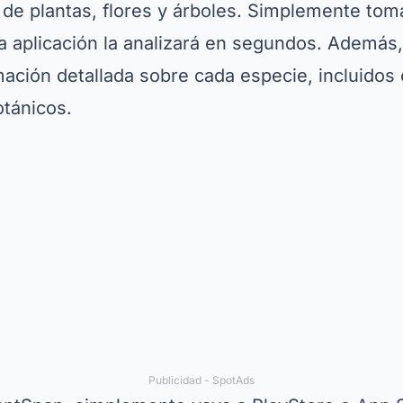
oqueadas en la versión gratuita. Por otro lado, 
cionalidades como identificación offline y acc
 interfaz fácil de usar y su impresionante prec
opción para cualquiera que busque un
aplicaci
ficientemente.
 guía móvil de plantas
ado en el nicho de
las mejores aplicaciones de 
aplicación no solo identifica plantas sino que t
alizadas a problemas relacionados con los cult
r enfermedades en sus plantas y sugerir trata
, PictureThis tiene una comunidad activa don