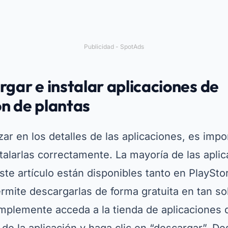
ar en los detalles de las aplicaciones, es imp
talarlas correctamente. La mayoría de las apli
te artículo están disponibles tanto en PlaySt
ermite descargarlas de forma gratuita en tan s
mplemente acceda a la tienda de aplicaciones d
e la aplicación y haga clic en “descargar”. De
la aplicación y otorgue los permisos necesarios
ue pueda funcionar correctamente.
e estas aplicaciones ofrecen versiones premi
 la versión gratuita es suficiente para la mayor
orar las opciones pagas si desea funciones adi
 conexión o guías más detalladas. Ahora que sa