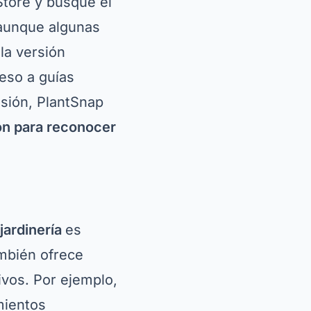
e. Después de la
a explorar todas
 a funciones
que desean
a. Con su enfoque
amienta
herramientas