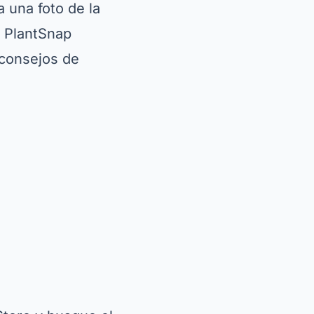
la versión
eso a guías
isión, PlantSnap
ón para reconocer
jardinería
es
ambién ofrece
ivos. Por ejemplo,
mientos
de los usuarios