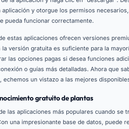
s, echemos un vistazo a las mejores disponible
nocimiento gratuito de plantas
de las aplicaciones más populares cuando se t
Con una impresionante base de datos, puede 
de plantas, flores y árboles. Simplemente toma
la aplicación la analizará en segundos. Además
mación detallada sobre cada especie, incluidos
otánicos.
Publicidad - SpotAds
antSnap, simplemente vaya a PlayStore o App S
ación. Está disponible para descarga gratuita,