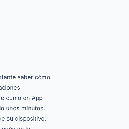
ortante saber cómo
caciones
ore como en App
olo unos minutos.
e su dispositivo,
spués de la
, como el acceso a
um con funciones
ía de los usuarios,
cionales como
bes cómo instalar