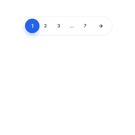
1
→
2
3
…
7