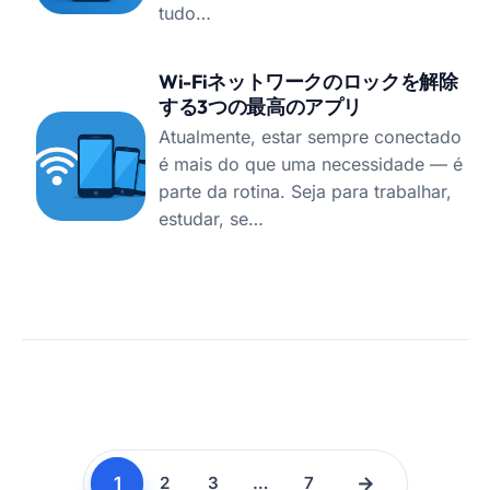
tudo…
Wi-Fiネットワークのロックを解除
する3つの最高のアプリ
Atualmente, estar sempre conectado
é mais do que uma necessidade — é
parte da rotina. Seja para trabalhar,
estudar, se…
1
→
2
3
…
7