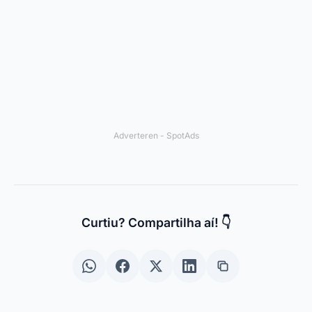
Curtiu? Compartilha aí! 👇
← ANTERIOR
Apps om WhatsApp-gesprekken te
monitoren
PRÓXIMO →