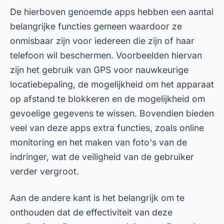
inschakelt en de app up-to-date houdt om de
functies optimaal te benutten. Op deze manier
bent u voorbereid op elke onverwachte situatie.