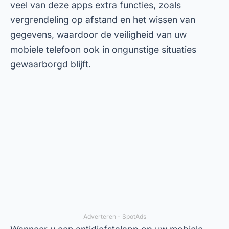
veel van deze apps extra functies, zoals
vergrendeling op afstand en het wissen van
gegevens, waardoor de veiligheid van uw
mobiele telefoon ook in ongunstige situaties
gewaarborgd blijft.
Adverteren - SpotAds
Wanneer u een antidiefstalapp op uw mobiele
telefoon installeert, bent u voorbereid op
onverwachte gebeurtenissen. Deze apps kunt u
downloaden in de PlayStore en andere officiële
winkels, zodat u eenvoudig toegang hebt tot
betrouwbare oplossingen. Laten we nu eens
kennismaken met de belangrijkste toepassingen
op de markt en hun unieke kenmerken.