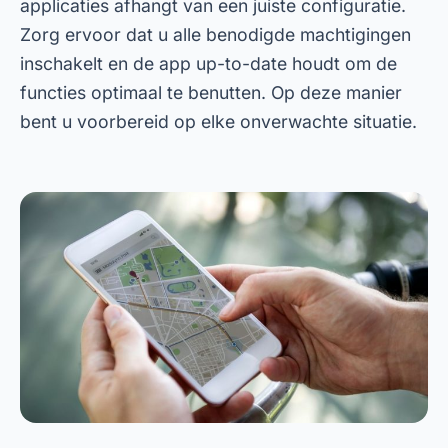
Conclusie
Kortom, apps voor het traceren van mobiele
telefoons zijn essentiële hulpmiddelen om de
veiligheid van uw apparaat te garanderen. Ze
bieden geavanceerde functies, van realtime
locatiebepaling tot bescherming tegen
gegevensdiefstal. Door deze apps gratis te
downloaden uit de PlayStore, investeert u in uw
gemoedsrust en de bescherming van uw
persoonlijke gegevens.
Wacht dus niet tot er iets gebeurt voordat u actie
onderneemt. Ontdek de beste tracking-apps die
in dit artikel worden genoemd en kies de app die
het beste bij uw behoeften past. Onthoud: