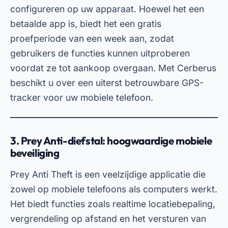
3. Prey Anti-diefstal: hoogwaardige mobiele
beveiliging
Prey Anti Theft is een veelzijdige applicatie die
zowel op mobiele telefoons als computers werkt.
Het biedt functies zoals realtime locatiebepaling,
vergrendeling op afstand en het versturen van
waarschuwingen wanneer het apparaat
verdachte bewegingen detecteert. Deze
eigenschappen maken het een populaire keuze
onder gebruikers die hun apparaten tegen
diefstal willen beschermen.
Adverteren - SpotAds
Daarnaast is Prey Anti Theft gratis te
downloaden in de PlayStore. Voor sommige