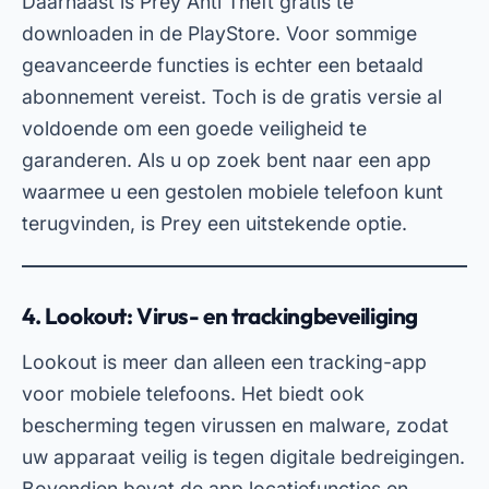
eenvoudig belangrijke informatie kunt herstellen.
U kunt Lookout gratis downloaden vanuit de
PlayStore en er meteen mee aan de slag gaan.
Dankzij de intuïtieve interface en robuuste
functies is dit een van de beste opties voor wie
op zoek is naar mobiele beveiliging. Met Lookout
kunt u erop vertrouwen dat uw telefoon
beschermd is tegen verlies en cyberaanvallen.
Kenmerken van apps voor het
volgen van mobiele telefoons
De hierboven genoemde apps hebben een aantal