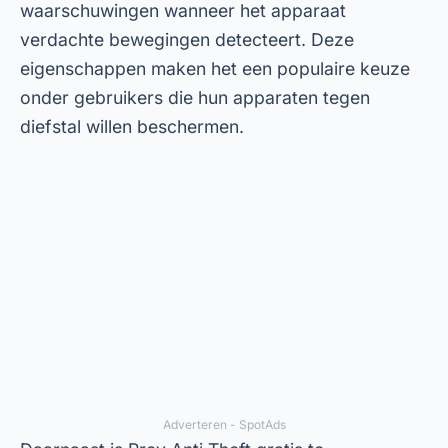
geavanceerde functies is echter een betaald
abonnement vereist. Toch is de gratis versie al
voldoende om een goede veiligheid te
garanderen. Als u op zoek bent naar een app
waarmee u een gestolen mobiele telefoon kunt
terugvinden, is Prey een uitstekende optie.
4. Lookout: Virus- en trackingbeveiliging
Lookout is meer dan alleen een tracking-app
voor mobiele telefoons. Het biedt ook
bescherming tegen virussen en malware, zodat
uw apparaat veilig is tegen digitale bedreigingen.
Bovendien bevat de app locatiefuncties en
automatische gegevensback-up, waardoor u