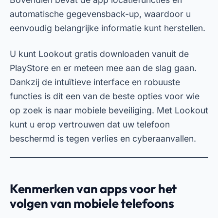
belangrijke functies gemeen waardoor ze
onmisbaar zijn voor iedereen die zijn of haar
telefoon wil beschermen. Voorbeelden hiervan
zijn het gebruik van GPS voor nauwkeurige
locatiebepaling, de mogelijkheid om het apparaat
op afstand te blokkeren en de mogelijkheid om
gevoelige gegevens te wissen. Bovendien bieden
veel van deze apps extra functies, zoals online
monitoring en het maken van foto's van de
indringer, wat de veiligheid van de gebruiker
verder vergroot.
Aan de andere kant is het belangrijk om te
onthouden dat de effectiviteit van deze
applicaties afhangt van een juiste configuratie.
Zorg ervoor dat u alle benodigde machtigingen