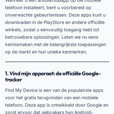
1. Vind mijn apparaat: de officiële Google-
tracker
Find My Device is een van de populairste apps
voor het gratis terugvinden van een mobiele
telefoon. Deze app is ontwikkeld door Google en
zorgt ervoor dat gebruikers hun Android-
apparaten snel en efficiënt kunnen vinden. Om
deze app te gebruiken, hoeft u alleen maar een
Google-account aan uw telefoon te koppelen en
de service te activeren in de instellingen van het
apparaat.
Naast het traceren van uw telefoon biedt Vind
mijn apparaat ook opties zoals het instellen van
een alarm op het apparaat, het op afstand