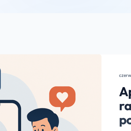
czerw
Ap
r
p