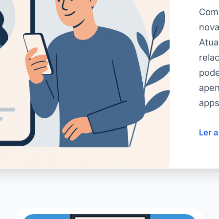
Com 
nova
Atua
rela
pode
apen
apps
Ler 