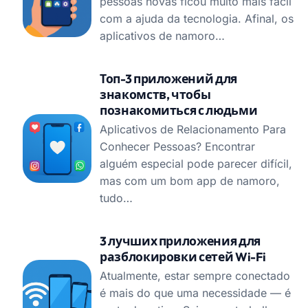
pessoas novas ficou muito mais fácil
com a ajuda da tecnologia. Afinal, os
aplicativos de namoro…
Топ-3 приложений для
знакомств, чтобы
познакомиться с людьми
Aplicativos de Relacionamento Para
Conhecer Pessoas? Encontrar
alguém especial pode parecer difícil,
mas com um bom app de namoro,
tudo…
3 лучших приложения для
разблокировки сетей Wi-Fi
Atualmente, estar sempre conectado
é mais do que uma necessidade — é