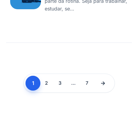
parte da rotina. Seja para trabalhar,
estudar, se…
1
→
2
3
…
7