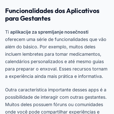
Zaključek
Skratka,
apps de gravidez
são ferramentas
indispensáveis para qualquer gestante que
deseja acompanhar o desenvolvimento do bebê
de forma prática e informativa. Com opções
como Gravidez Semana a Semana, BabyCenter e
Sprout Pregnancy, você terá acesso a recursos
valiosos que facilitam essa jornada.
Portanto, não deixe de baixar grátis esses