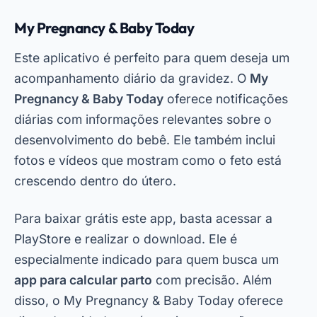
Sprout Pregnancy
O Sprout Pregnancy é conhecido por suas
incríveis imagens em 3D que simulam o
desenvolvimento do bebê. Este
aplicativo para
monitorar gravidez no celular
é uma excelente
escolha para quem gosta de visualizar cada
detalhe da gestação. Ele também inclui um
calendário personalizado e lembretes para
consultas médicas.
Oglaševanje - SpotAds
Você pode baixar esse aplicativo gratuitamente
na PlayStore. Após o download, você terá
acesso a recursos exclusivos, como gráficos de
peso e tamanho do bebê. Além disso, o app