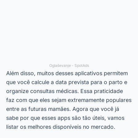
que você calcule a data prevista para o parto e
organize consultas médicas. Essa praticidade
faz com que eles sejam extremamente populares
entre as futuras mamães. Agora que você já
sabe por que esses apps são tão úteis, vamos
listar os melhores disponíveis no mercado.
Gravidez Semana a Semana
O
Gravidez Semana a Semana
é um dos
aplicativos mais baixados quando o assunto é
acompanhar gravidez pelo celular. Ele oferece
informações detalhadas sobre o
desenvolvimento do bebê em cada etapa da
gestação. Desde o primeiro trimestre até o
momento do parto, este app é uma verdadeira