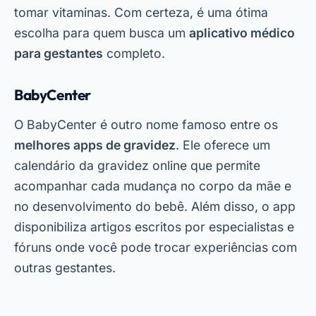
acompanhar cada mudança no corpo da mãe e
no desenvolvimento do bebê. Além disso, o app
disponibiliza artigos escritos por especialistas e
fóruns onde você pode trocar experiências com
outras gestantes.
Oglaševanje - SpotAds
Uma das grandes vantagens do BabyCenter é
que ele está disponível para download grátis na
PlayStore. Ao baixar aplicativo, você terá acesso
a uma comunidade ativa e recursos
personalizados. Se você está procurando dicas
de gravidez para iniciantes, este app certamente
será útil.
My Pregnancy & Baby Today