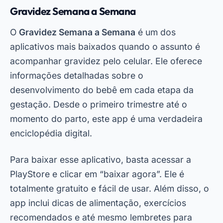
enciclopédia digital.
Para baixar esse aplicativo, basta acessar a
PlayStore e clicar em “baixar agora”. Ele é
totalmente gratuito e fácil de usar. Além disso, o
app inclui dicas de alimentação, exercícios
recomendados e até mesmo lembretes para
tomar vitaminas. Com certeza, é uma ótima
escolha para quem busca um
aplicativo médico
para gestantes
completo.
BabyCenter
O BabyCenter é outro nome famoso entre os
melhores apps de gravidez
. Ele oferece um
calendário da gravidez online que permite