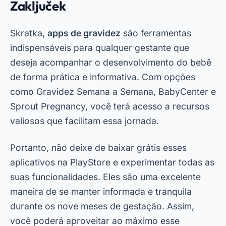
PRÓXIMO →
Obnovite svoj prostor! Aplikacije za
simulacijo barv na stenah
Mobloby
.
Aplikacije in tehnologija