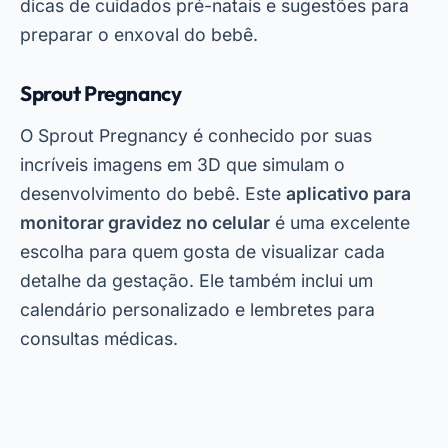
oferece uma seção dedicada a dicas de saúde
para gestantes, garantindo que você tenha
todas as informações necessárias à mão.
Due Date Calculator
Como o próprio nome sugere, o
Due Date
Calculator
é um aplicativo focado em calcular a
data prevista para o parto. Ele utiliza algoritmos
avançados para fornecer uma estimativa
precisa, levando em consideração a data da
última menstruação e outros fatores.
Para baixar agora este aplicativo, basta acessar
a PlayStore e realizar o download grátis. Ele é
ideal para quem busca um app simples, mas