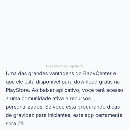
Este aplicativo é perfeito para quem deseja um
acompanhamento diário da gravidez. O
My
Pregnancy & Baby Today
oferece notificações
diárias com informações relevantes sobre o
desenvolvimento do bebê. Ele também inclui
fotos e vídeos que mostram como o feto está
crescendo dentro do útero.
Para baixar grátis este app, basta acessar a
PlayStore e realizar o download. Ele é
especialmente indicado para quem busca um
app para calcular parto
com precisão. Além
disso, o My Pregnancy & Baby Today oferece
dicas de cuidados pré-natais e sugestões para
preparar o enxoval do bebê.