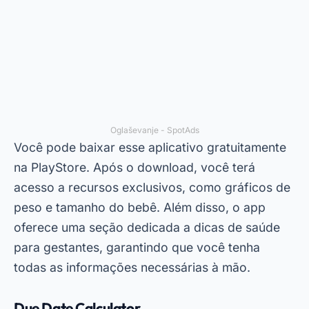
eficiente. Além disso, o Due Date Calculator
oferece dicas úteis para cada fase da gravidez,
ajudando você a se preparar para a chegada do
bebê.
Funcionalidades dos Aplicativos
para Gestantes
Ti
aplikacije za spremljanje nosečnosti
oferecem uma série de funcionalidades que vão
além do básico. Por exemplo, muitos deles
incluem lembretes para tomar medicamentos,
calendários personalizados e até mesmo guias
para preparar o enxoval. Esses recursos tornam
a experiência ainda mais prática e informativa.