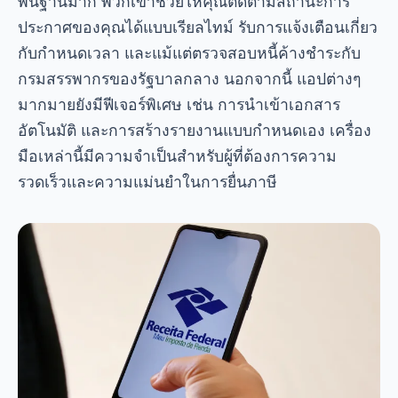
มีประสิทธิภาพ อย่าเสียเวลาอีกต่อไป ดาวน์โหลดแอป
ที่เหมาะกับคุณที่สุดทันทีและทำให้การคืนภาษีของคุณ
เป็นงานที่รวดเร็วและง่ายดาย!
การโฆษณา - สปอตโฆษณา
Curtiu? Compartilha aí! 👇