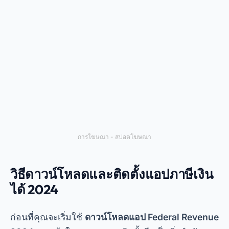
การโฆษณา - สปอตโฆษณา
วิธีดาวน์โหลดและติดตั้งแอปภาษีเงิน
ได้ 2024
ก่อนที่คุณจะเริ่มใช้
ดาวน์โหลดแอป Federal Revenue
2024
การเข้าใจกระบวนการติดตั้งถือเป็นสิ่งสำคัญ
ขั้นตอนแรกคือการเข้าถึงร้านค้าอย่างเป็นทางการของ
อุปกรณ์ของคุณ ไม่ว่าจะเป็น PlayStore สำหรับ
Android หรือ App Store สำหรับ iOS เมื่อเข้าไปแล้ว
เพียงค้นหาชื่อแอปพลิเคชันและคลิก "ดาวน์โหลดฟรี"
หลังจากการติดตั้ง คุณจะต้องสร้างบัญชีหรือเข้าสู่ระบบ
ด้วยข้อมูลที่ลงทะเบียนไว้กับ Federal Revenue
Service