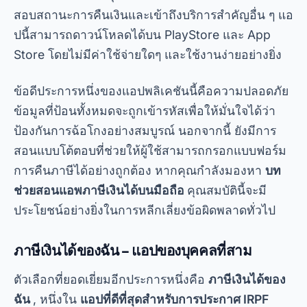
เสร็จและใบจ่ายเงินโดยอัตโนมัติ ในการใช้งาน เพียง
เข้าไปที่ PlayStore หรือ App Store และค้นหาชื่อ
แอป การดาวน์โหลดรวดเร็วและการใช้งานก็ง่ายดาย
การโฆษณา - สปอตโฆษณา
นอกจากนี้
ภาษีเงินได้ของฉัน
มีทั้งแผนแบบฟรีและแบบ
ชำระเงิน ในเวอร์ชันฟรี คุณสามารถกรอกและส่งคำ
ประกาศของคุณได้โดยไม่มีค่าใช้จ่ายเพิ่มเติม ใน
เวอร์ชั่นพรีเมียม มีการสนับสนุนเฉพาะและฟีเจอร์เสริม
เช่น การจำลองภาษีในอนาคต ความยืดหยุ่นนี้ทำให้
เป็นตัวเลือกยอดนิยมของผู้เสียภาษีที่มองหาความ
สะดวกสบายและมีประสิทธิภาพ
Declara Fácil – ความเรียบง่ายและมี
ประสิทธิภาพ