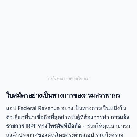
Store โดยไม่มีค่าใช้จ่ายใดๆ และใช้งานง่ายอย่างยิ่ง
ข้อดีประการหนึ่งของแอปพลิเคชันนี้คือความปลอดภัย
ข้อมูลที่ป้อนทั้งหมดจะถูกเข้ารหัสเพื่อให้มั่นใจได้ว่า
ป้องกันการฉ้อโกงอย่างสมบูรณ์ นอกจากนี้ ยังมีการ
สอนแบบโต้ตอบที่ช่วยให้ผู้ใช้สามารถกรอกแบบฟอร์ม
การคืนภาษีได้อย่างถูกต้อง หากคุณกำลังมองหา
บท
ช่วยสอนแอพภาษีเงินได้บนมือถือ
คุณสมบัตินี้จะมี
ประโยชน์อย่างยิ่งในการหลีกเลี่ยงข้อผิดพลาดทั่วไป
ภาษีเงินได้ของฉัน – แอปของบุคคลที่สาม
ตัวเลือกที่ยอดเยี่ยมอีกประการหนึ่งคือ
ภาษีเงินได้ของ
ฉัน
, หนึ่งใน
แอปที่ดีที่สุดสำหรับการประกาศ IRPF
พัฒนาโดยบริษัทเอกชน แอปนี้โดดเด่นด้วยอินเทอร์เฟซ
ที่เป็นมิตรกับผู้ใช้และฟีเจอร์ขั้นสูงเช่นการนำเข้าใบ