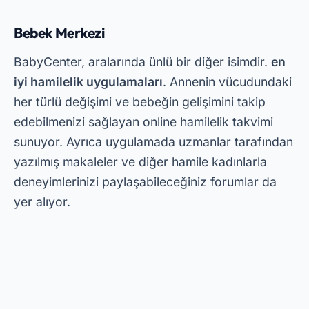
deneyimlerinizi paylaşabileceğiniz forumlar da
yer alıyor.
Reklamcılık - SpotAds
BabyCenter’ın en büyük avantajlarından biri de
PlayStore’dan ücretsiz indirilebiliyor olmasıdır.
Uygulamayı indirerek aktif bir topluluğa ve
kişiselleştirilmiş özelliklere erişebileceksiniz. Eğer
yeni başlayanlar için hamilelik tüyoları arıyorsanız
bu uygulama kesinlikle işinize yarayacaktır.
Hamileliğim ve Bugünkü Bebeğim
Bu uygulama günlük gebelik takibi yapmak
isteyen herkes için mükemmeldir. O
Hamileliğim
ve Bugünkü Bebeğim
Bebeğinizin gelişimi