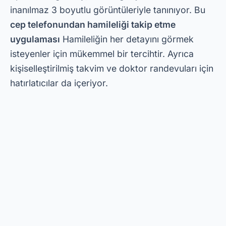
Adından da anlaşılacağı gibi,
Son Tarih
Hesaplayıcısı
beklenen teslimat tarihini
hesaplamaya odaklanmış bir uygulamadır. Son
adet tarihinizi ve diğer faktörleri göz önünde
bulundurarak doğru bir tahmin sunmak için
gelişmiş algoritmalar kullanır.
Bu uygulamayı hemen indirmek için PlayStore'a
girip ücretsiz olarak indirmeniz yeterli. Basit ama
etkili bir uygulama arayanlar için idealdir. Ayrıca,
Doğum Tarihi Hesaplayıcısı hamileliğinizin her
aşaması için faydalı ipuçları sunarak bebeğinizin
gelişine hazırlanmanıza yardımcı olur.
Hamile Kadınlar İçin