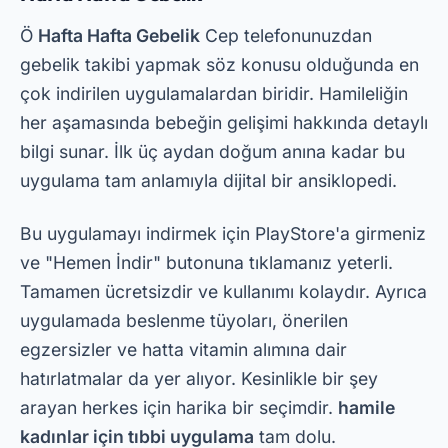
ve "Hemen İndir" butonuna tıklamanız yeterli.
Tamamen ücretsizdir ve kullanımı kolaydır. Ayrıca
uygulamada beslenme tüyoları, önerilen
egzersizler ve hatta vitamin alımına dair
hatırlatmalar da yer alıyor. Kesinlikle bir şey
arayan herkes için harika bir seçimdir.
hamile
kadınlar için tıbbi uygulama
tam dolu.
Bebek Merkezi
BabyCenter, aralarında ünlü bir diğer isimdir.
en
iyi hamilelik uygulamaları
. Annenin vücudundaki
her türlü değişimi ve bebeğin gelişimini takip
edebilmenizi sağlayan online hamilelik takvimi
sunuyor. Ayrıca uygulamada uzmanlar tarafından
yazılmış makaleler ve diğer hamile kadınlarla