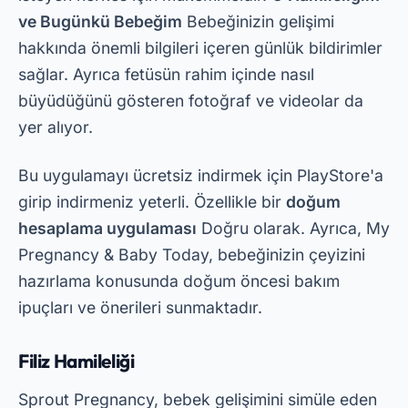
uygulaması
Hamileliğin her detayını görmek
isteyenler için mükemmel bir tercihtir. Ayrıca
kişiselleştirilmiş takvim ve doktor randevuları için
hatırlatıcılar da içeriyor.
Reklamcılık - SpotAds
Bu uygulamayı PlayStore'dan ücretsiz
indirebilirsiniz. İndirdikten sonra bebek kilosu ve
beden tablosu gibi ayrıcalıklı özelliklere
erişebileceksiniz. Ayrıca uygulamada hamile
kadınlara yönelik sağlık ipuçlarına ayrılmış bir
bölüm de yer alıyor ve böylece ihtiyacınız olan
tüm bilgilere kolayca erişebiliyorsunuz.
Son Tarih Hesaplayıcısı