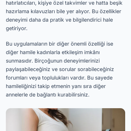
Kısacası,
hamilelik uygulamaları
Bebeğinin
gelişimini pratik ve bilgilendirici bir şekilde takip
etmek isteyen her hamile kadın için olmazsa
olmaz araçlardır. Hamilelik Haftası Haftaya,
BabyCenter ve Sprout Hamilelik gibi seçeneklerle
bu yolculuğu daha kolay hale getirecek değerli
kaynaklara erişebileceksiniz.
O halde bu uygulamaları PlayStore'dan ücretsiz
indirip tüm özelliklerini denemeyi unutmayın.
Hamileliğin dokuz ayı boyunca bilgili ve sakin
kalmanın harika bir yoludur. Bu sayede teknoloji
yardımıyla bu özel anı en iyi şekilde
değerlendirebilirsiniz.
Reklamcılık - SpotAds