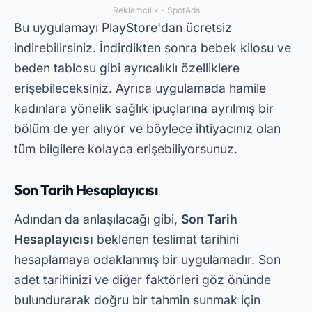
Uygulamaların Özellikleri
Sen
hamilelik takip uygulamaları
Temel
özelliklerin ötesine geçen bir dizi özellik
sunuyoruz. Örneğin birçoğunda ilaç alma
hatırlatıcıları, kişiye özel takvimler ve hatta beşik
hazırlama kılavuzları bile yer alıyor. Bu özellikler
deneyimi daha da pratik ve bilgilendirici hale
getiriyor.
Bu uygulamaların bir diğer önemli özelliği ise
diğer hamile kadınlarla etkileşim imkânı
sunmasıdır. Birçoğunun deneyimlerinizi
paylaşabileceğiniz ve sorular sorabileceğiniz
forumları veya toplulukları vardır. Bu sayede
hamileliğinizi takip etmenin yanı sıra diğer