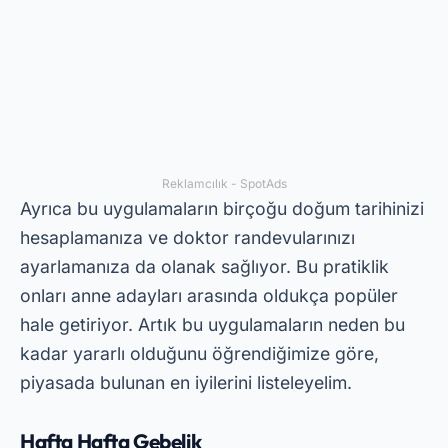
ayarlamanıza da olanak sağlıyor. Bu pratiklik
onları anne adayları arasında oldukça popüler
hale getiriyor. Artık bu uygulamaların neden bu
kadar yararlı olduğunu öğrendiğimize göre,
piyasada bulunan en iyilerini listeleyelim.
Hafta Hafta Gebelik
Ö
Hafta Hafta Gebelik
Cep telefonunuzdan
gebelik takibi yapmak söz konusu olduğunda en
çok indirilen uygulamalardan biridir. Hamileliğin
her aşamasında bebeğin gelişimi hakkında detaylı
bilgi sunar. İlk üç aydan doğum anına kadar bu
uygulama tam anlamıyla dijital bir ansiklopedi.
Bu uygulamayı indirmek için PlayStore'a girmeniz