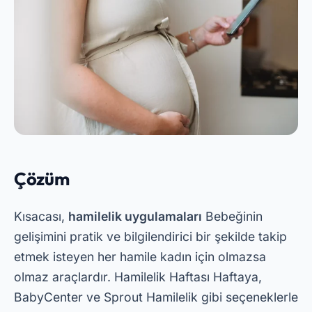
Curtiu? Compartilha aí! 👇
PRÓXIMO →
Mekanınızı Yenileyin! Duvarlarda Renkleri
Simüle Eden Uygulamalar