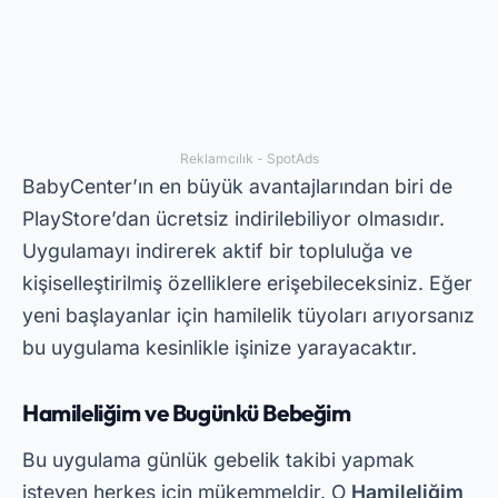
hakkında önemli bilgileri içeren günlük bildirimler
sağlar. Ayrıca fetüsün rahim içinde nasıl
büyüdüğünü gösteren fotoğraf ve videolar da
yer alıyor.
Bu uygulamayı ücretsiz indirmek için PlayStore'a
girip indirmeniz yeterli. Özellikle bir
doğum
hesaplama uygulaması
Doğru olarak. Ayrıca, My
Pregnancy & Baby Today, bebeğinizin çeyizini
hazırlama konusunda doğum öncesi bakım
ipuçları ve önerileri sunmaktadır.
Filiz Hamileliği
Sprout Pregnancy, bebek gelişimini simüle eden
inanılmaz 3 boyutlu görüntüleriyle tanınıyor. Bu
cep telefonundan hamileliği takip etme