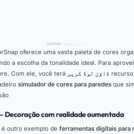
diretamente nas paredes da sua casa usando a
urso é perfeito para quem quer evitar surpresa
 deste aplicativo é a qualidade das imagens ge
s à realidade. Você pode baixar o Dulux Visual
meçar a explorar suas funcionalidades imediat
rir este
aplicativo para pintura virtual
que já co
edor do mundo.
anejamento completo e Simular Cores
o mais abrangente, o Planner 5D é uma excele
tivos de design de interiores
. Além de permitir