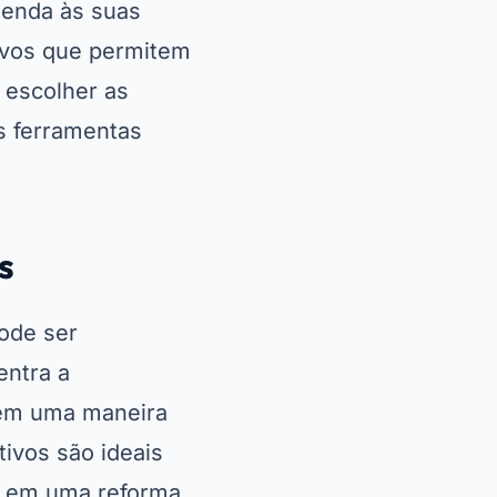
tenda às suas
tivos que permitem
 escolher as
s ferramentas
?
ode ser
entra a
cem uma maneira
tivos são ideais
o em uma reforma.