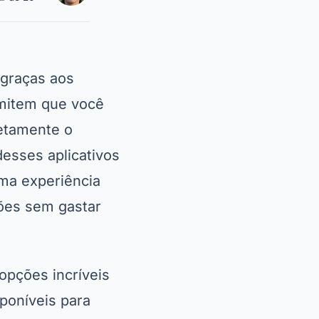
 graças aos
rmitem que você
etamente o
esses aplicativos
ma experiência
ções sem gastar
opções incríveis
sponíveis para