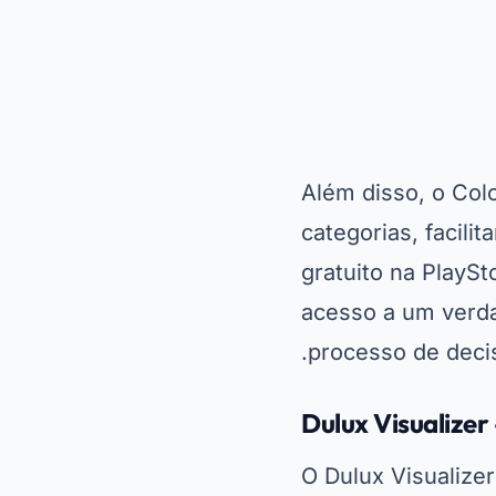
diferentes cores 
celular. Esse rec
durante a pintura.
Outro ponto forte
extremamente fiéi
na PlayStore e co
a chance de confe
de usuários ao r
Planner 5D – Pl
Se você busca alg
os
melhores aplica