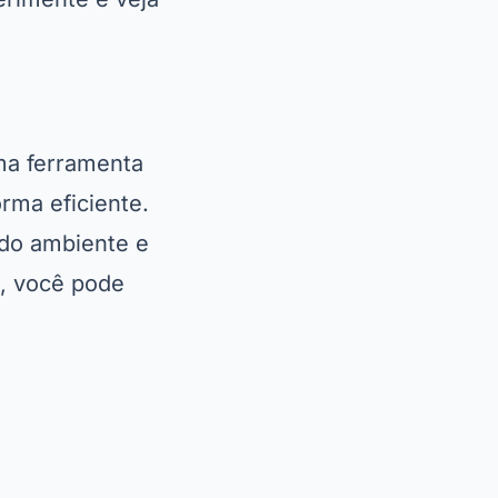
a, você pode
nizada por
itar todos esses
s, basta fazer o
plifica todo o
 reforma de casa
ê pode projetar