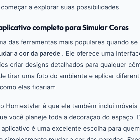
como elas ficariam.
do Homestyler é que ele também inclui móveis v
ue você planeje toda a decoração do espaço. D
e aplicativo é uma excelente escolha para quem
e simplesmente mudar a cor das paredes. Expe
nsformar sua visão em realidade.
izer – A precisão nas suas mãos
 Sherwin-Williams, o ColorSnap Visualizer é u
em deseja
como escolher cores para casa
de f
iliza a câmera do celular para capturar imagens