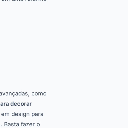
 avançadas, como
para decorar
a em design para
. Basta fazer o
trata de
e intuitiva que
ômodo da casa. Com
tes cores nas