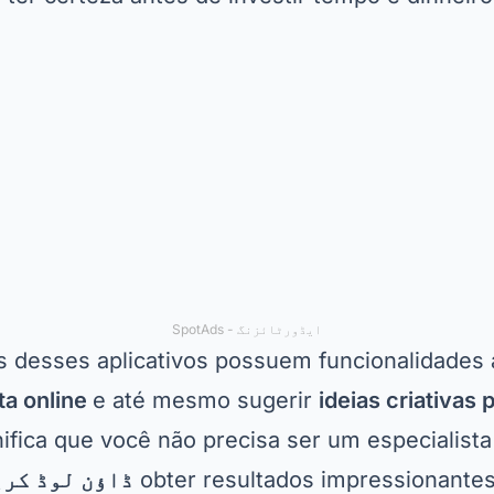
ایڈورٹائزنگ - SpotAds
s desses aplicativos possuem funcionalidades
nta online
e até mesmo sugerir
ideias criativas 
gnifica que você não precisa ser um especialist
obter resultados impressionantes
ڈاؤن لوڈ کر
 começar a explorar suas possibilidades.
aplicativo completo para Simular Cores
a das ferramentas mais populares quando se 
mudar a cor da parede
. Ele oferece uma interfac
ios criar designs detalhados para qualquer c
e tirar uma foto do ambiente e aplicar diferen