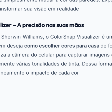
amente várias tonalidades de tinta. Dessa form
taneamente o impacto de cada cor.
ایڈورٹائزنگ - SpotAds
orSnap oferece uma vasta paleta de cores orga
tando a escolha da tonalidade ideal. Para aprove
recurso
ڈاؤن لوڈ کریں
ore. Com ele, você terá
adeiro
simulador de cores para paredes
que sim
ão.
r – Decoração com realidade aumentada
r é outro exemplo de
ferramentas digitais para
dade aumentada para decoração
. Com ele, voc