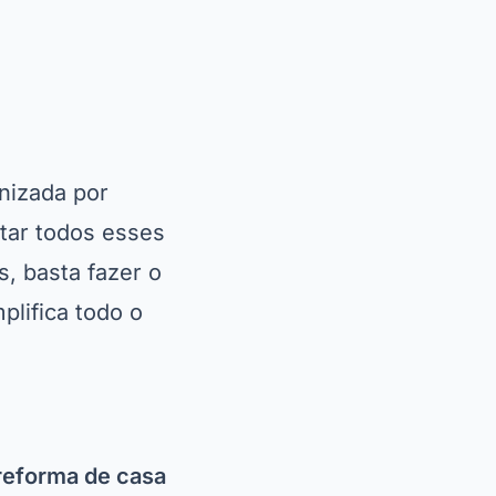
penas a câmera do
s desagradáveis
radas, que são
izer gratuitamente
amente. Não perca
nquistou milhares
nte opção entre
 alterar a cor das