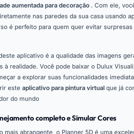
ém oferece recursos avançados para planejar 
 inclui a disposição de móveis, iluminação e até
ایڈورٹائزنگ - SpotAds
perfeito para quem deseja criar um projeto det
iniciar qualquer reforma. Dis
مفت ڈاؤن لوڈ
ma
l que atende tanto iniciantes quanto profissio
suas ideias em planos concretos e executáveis
ão e praticidade em um só lugar
 de ser apenas um
aplicativo para mudar a cor
a enorme biblioteca de fotos de projetos de 
ração para quem está começando sua jornada d