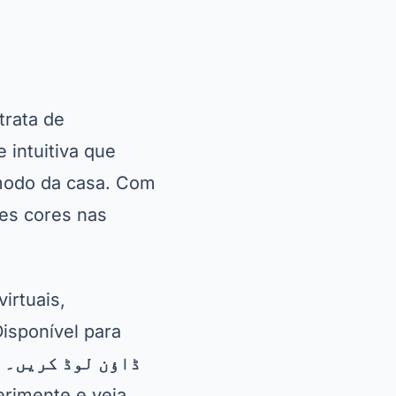
irtuais,
isponível para
ڈاؤن لوڈ کریں۔
rimente e veja
ma ferramenta
orma eficiente.
 do ambiente e