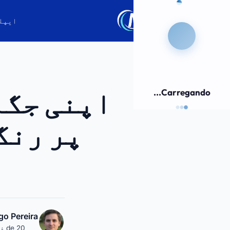
ایپل
اپنی جگہ
Carregando...
پر رنگ
go Pereira
20 de فروری, 2025