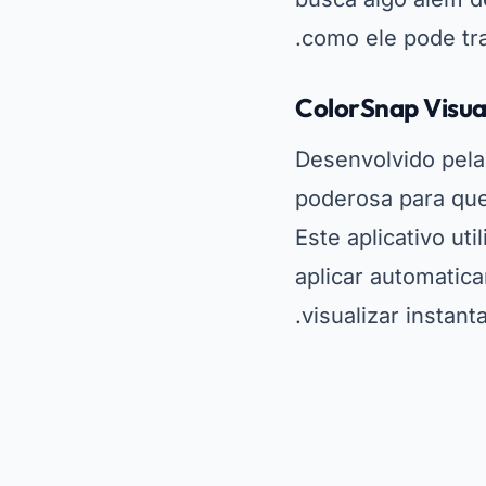
aplicar automatic
visualizar instan
Além disso, o Col
categorias, facili
gratuito na PlaySt
acesso a um verd
processo de decis
Dulux Visualize
O Dulux Visualize
que utilizam
reali