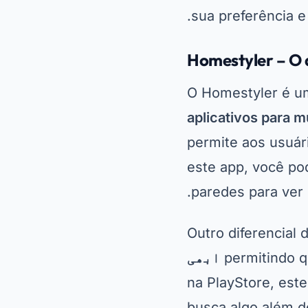
paredes para ver 
Outro diferencial 
permitindo q
ابھی
na PlayStore, est
busca algo além d
como ele pode tra
ColorSnap Visual
Desenvolvido pela
poderosa para qu
Este aplicativo ut