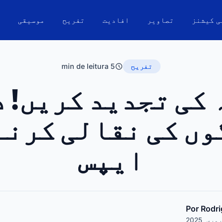
ی کیشنز
تصاویر
افادیت
تفریح
موسیقی
5 min de leitura
تفریح
 کی تجدید کریں! 
وں کی نقالی کرنے
ایپس
Por Rodri