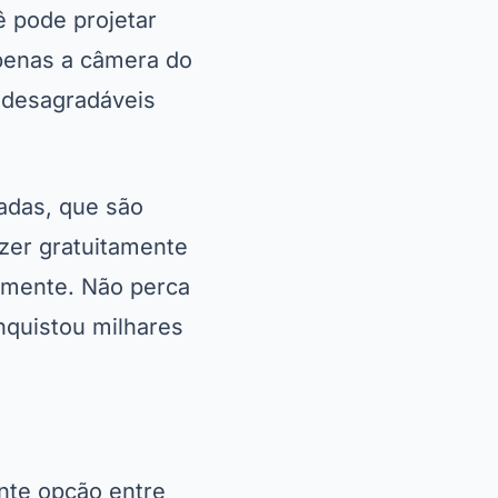
o layout completo
 texturas.
alhado antes de
ponível para
nais. Com ele, você
.
 da parede
. Ele
decoração,
e renovação. Além