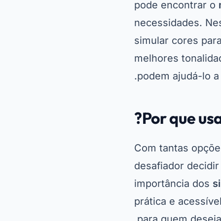
pode encontrar o
necessidades. Nes
simular cores para
melhores tonalida
podem ajudá-lo a 
Por que usa
Com tantas opções
desafiador decidi
importância dos
s
prática e acessíve
para quem deseja 