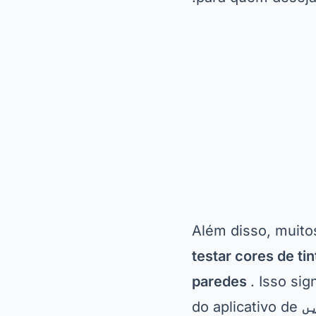
Além disso, muito
testar cores de ti
paredes
. Isso si
یں
do aplicativo de
sua preferência e
Homestyler – O 
O Homestyler é um
aplicativos para 
permite aos usuár
este app, você pod