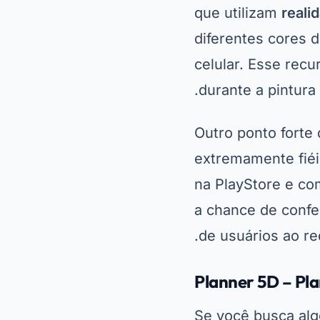
paredes, ele tamb
do ambiente. Isso
Este aplicativo é 
, o Planner 5D é u
ferramenta versáti
pode transformar 
Houzz – Inspiraç
O Houzz vai além
também oferece um
fornecendo inspi