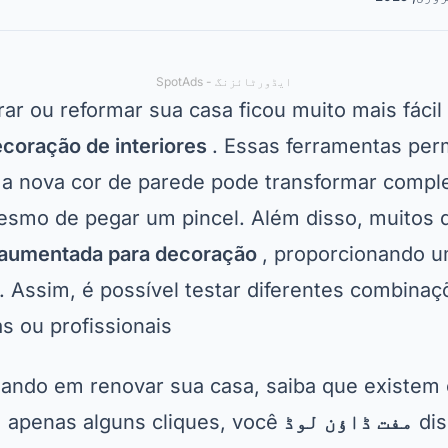
ایڈورٹائزنگ - SpotAds
ar ou reformar sua casa ficou muito mais fácil
ecoração de interiores
. Essas ferramentas pe
ma nova cor de parede pode transformar compl
smo de pegar um pincel. Além disso, muitos d
 aumentada para decoração
, proporcionando u
a. Assim, é possível testar diferentes combina
s ou profissionais.
ando em renovar sua casa, saiba que existem 
di
مفت ڈاؤن لوڈ
 apenas alguns cliques, você