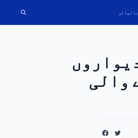
مالیاتی
دیواروں
 والی