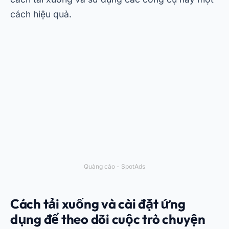
cách hiệu quả.
Quảng cáo - SpotAds
Cách tải xuống và cài đặt ứng
dụng để theo dõi cuộc trò chuyện
trên WhatsApp
Trước khi chọn một ứng dụng cụ thể, điều quan
trọng là phải hiểu cách tải xuống và cài đặt ứng
dụng đó đúng cách. Những ứng dụng này
thường có thể được tìm thấy trên PlayStore hoặc
trên các trang web chuyên biệt, cho phép thực
hiện một quy trình đơn giản và dễ dàng. Ngoài
ra, nhiều phần mềm còn cung cấp phiên bản