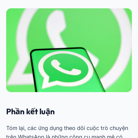
Quảng cáo - SpotAds
Curtiu? Compartilha aí! 👇
← ANTERIOR
Ứng dụng phát hiện cá trên điện thoại di
động của bạn