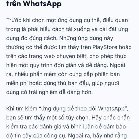
miễn phí hoặc dùng thử ban đầu, giúp người
dùng có trải nghiệm dễ dàng hơn.
Khi tìm kiếm “
ứng dụng để theo dõi WhatsApp
“,
bạn sẽ tìm thấy một số tùy chọn. Hãy chắc chắn
kiểm tra các đánh giá và bình luận để đảm bảo
độ tin cậy của công cụ. Ngoài ra, hãy nhớ rằng
một số ứng dụng yêu cầu quyền truy cập vật lý
vào thiết bị mục tiêu để thiết lập ban đầu, trong
khi những ứng dụng khác hoạt động từ xa.
mSpy: Ứng dụng tốt nhất để theo dõi tin
nhắn WhatsApp
mSpy là một trong những ứng dụng theo dõi
WhatsApp phổ biến nhất trên thị trường. Nó cung