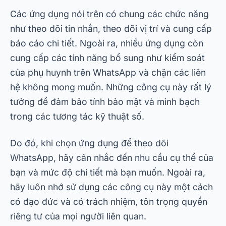
Phần kết luận
Tóm lại, các ứng dụng theo dõi cuộc trò chuyện
trên WhatsApp là những công cụ mạnh mẽ có
thể giúp đảm bảo tính bảo mật và minh bạch
trong các tương tác kỹ thuật số. Bằng cách
khám phá các tùy chọn như mSpy, Spyzie và
FlexiSPY, bạn sẽ tìm thấy giải pháp hoàn chỉnh
cho nhu cầu giám sát của mình. Ngoài ra, hãy
nhớ rằng việc sử dụng các công cụ này phải luôn
tôn trọng quyền riêng tư và sự đồng ý. Vì vậy,
đừng ngần ngại tải xuống ứng dụng theo dõi
WhatsApp và trải nghiệm những tính năng tuyệt
vời của nó.