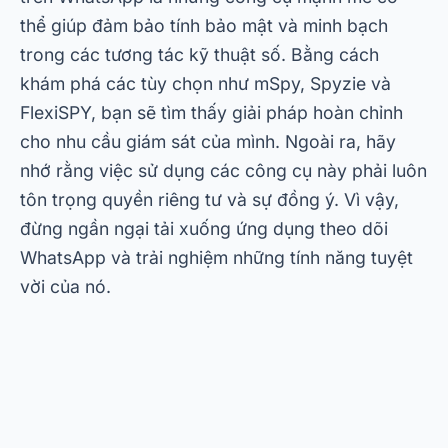
PRÓXIMO →
Hướng dẫn đầy đủ về đơn xin thuế thu
nhập năm 2024
Mobloby
.
Ứng dụng và Công nghệ