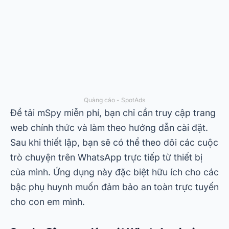
Spyzie là một lựa chọn tuyệt vời khác cho những
ai muốn theo dõi WhatsApp hiệu quả. Ứng dụng
này cho phép bạn theo dõi tin nhắn WhatsApp
mà không bị người dùng mục tiêu phát hiện và
cũng cung cấp các tính năng nâng cao như kiểm
soát của phụ huynh và chặn các ứng dụng không
mong muốn.
Quảng cáo - SpotAds
Bạn có thể tải Spyzie trực tiếp từ PlayStore hoặc
trang web chính thức. Sau khi cài đặt, chỉ cần
làm theo hướng dẫn để bắt đầu theo dõi hoạt
động của WhatsApp. Hơn nữa, Spyzie cung cấp
các gói dịch vụ linh hoạt phù hợp với nhu cầu và
ngân sách của bạn.