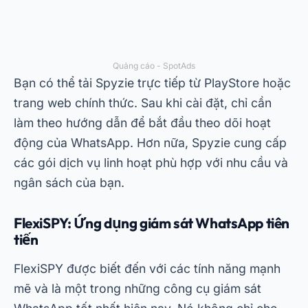
dụng.
Tính năng của ứng dụng theo dõi
cuộc trò chuyện trên WhatsApp
Các ứng dụng nói trên có chung các chức năng
như theo dõi tin nhắn, theo dõi vị trí và cung cấp
báo cáo chi tiết. Ngoài ra, nhiều ứng dụng còn
cung cấp các tính năng bổ sung như kiểm soát
của phụ huynh trên WhatsApp và chặn các liên
hệ không mong muốn. Những công cụ này rất lý
tưởng để đảm bảo tính bảo mật và minh bạch
trong các tương tác kỹ thuật số.
Do đó, khi chọn ứng dụng để theo dõi