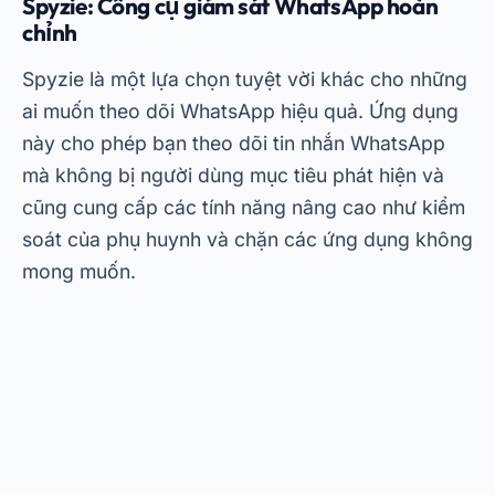
FlexiSPY: Ứng dụng giám sát WhatsApp tiên
tiến
FlexiSPY được biết đến với các tính năng mạnh
mẽ và là một trong những công cụ giám sát
WhatsApp tốt nhất hiện nay. Nó không chỉ cho
phép bạn theo dõi các cuộc trò chuyện trên
WhatsApp mà còn ghi lại các cuộc gọi và giám
sát các mạng xã hội.
Để tải FlexiSPY miễn phí, hãy truy cập trang web
chính thức và chọn gói phù hợp nhất với nhu cầu
của bạn. Sau khi cài đặt, bạn sẽ có quyền truy
cập vào các báo cáo chi tiết về các hoạt động
được giám sát. Ngoài ra, ứng dụng còn cung cấp
hỗ trợ kỹ thuật 24/7, đảm bảo bạn an tâm khi sử