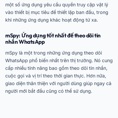
cấp nhiều tính năng bao gồm theo dõi tin nhắn,
cuộc gọi và vị trí theo thời gian thực. Hơn nữa,
giao diện thân thiện với người dùng giúp ngay cả
người mới bắt đầu cũng có thể sử dụng.
Quảng cáo - SpotAds
Để tải mSpy miễn phí, bạn chỉ cần truy cập trang
web chính thức và làm theo hướng dẫn cài đặt.
Sau khi thiết lập, bạn sẽ có thể theo dõi các cuộc
trò chuyện trên WhatsApp trực tiếp từ thiết bị
của mình. Ứng dụng này đặc biệt hữu ích cho các
bậc phụ huynh muốn đảm bảo an toàn trực tuyến
cho con em mình.
Spyzie: Công cụ giám sát WhatsApp hoàn
chỉnh