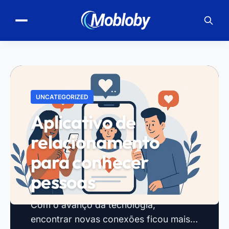
UNCATEGORIZED
Aplicativo de
relacionamento
para conhecer
pessoas
Com o avanço da tecnologia,
encontrar novas conexões ficou mais