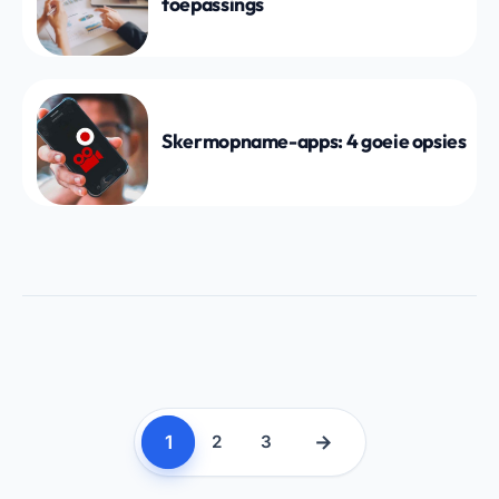
toepassings
Skermopname-apps: 4 goeie opsies
1
→
2
3