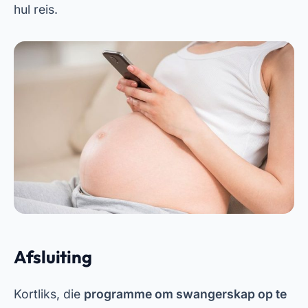
monitering wil hê. Hulle bied alles van aanlyn
swangerskapkalenders tot inligting oor fetale
ontwikkeling via 'n app, wat die ervaring van
moederskap nog meer spesiaal maak. Maak
seker dat jy die genoemde programme aflaai en
voordeel trek uit al die funksies wat hulle bied.
Advertensies - SpotAds
Curtiu? Compartilha aí! 👇