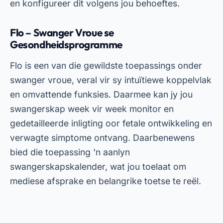
en konfigureer dit volgens jou behoeftes.
Flo – Swanger Vroue se
Gesondheidsprogramme
Flo is een van die gewildste toepassings onder
swanger vroue, veral vir sy intuïtiewe koppelvlak
en omvattende funksies. Daarmee kan jy jou
swangerskap week vir week monitor en
gedetailleerde inligting oor fetale ontwikkeling en
verwagte simptome ontvang. Daarbenewens
bied die toepassing 'n aanlyn
swangerskapskalender, wat jou toelaat om
mediese afsprake en belangrike toetse te reël.
Advertensies - SpotAds
Om Flo af te laai, gaan eenvoudig na die