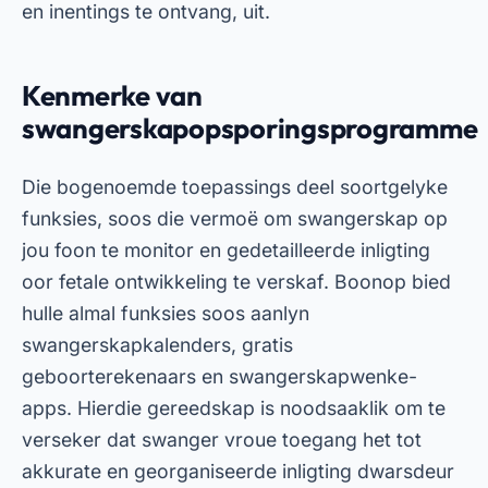
Afsluiting
Kortliks, die
programme om swangerskap op te
spoor
Hulle is noodsaaklike bondgenote vir
swanger vroue wat gedetailleerde en praktiese