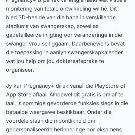
Kenmerke van
swangerskapopsporingsprogramme
Die bogenoemde toepassings deel soortgelyke
funksies, soos die vermoë om swangerskap op
jou foon te monitor en gedetailleerde inligting
oor fetale ontwikkeling te verskaf. Boonop bied
hulle almal funksies soos aanlyn
swangerskapkalenders, gratis
geboorterekenaars en swangerskapwenke-
apps. Hierdie gereedskap is noodsaaklik om te
verseker dat swanger vroue toegang het tot
akkurate en georganiseerde inligting dwarsdeur
hul reis.