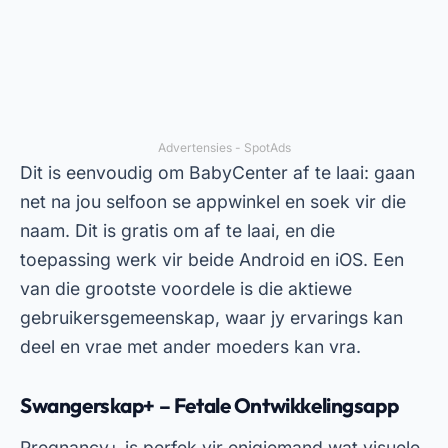
bied 3D-beelde van die baba in verskillende
stadiums van swangerskap, sowel as
gedetailleerde inligting oor veranderinge in die
swanger vrou se liggaam. Daarbenewens bevat
die toepassing 'n aanlyn swangerskapkalender
wat jou help om jou doktersafsprake te
organiseer.
Jy kan Pregnancy+ direk vanaf die PlayStore of
App Store aflaai. Alhoewel dit gratis is om af te
laai, is sommige gevorderde funksies slegs in die
betaalde weergawe beskikbaar. Onder die
voordele staan die moontlikheid om
gepersonaliseerde herinneringe oor eksamens
en inentings te ontvang, uit.