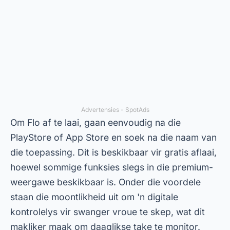
PlayStore of App Store en soek na die naam van
die toepassing. Dit is beskikbaar vir gratis aflaai,
hoewel sommige funksies slegs in die premium-
weergawe beskikbaar is. Onder die voordele
staan die moontlikheid uit om 'n digitale
kontrolelys vir swanger vroue te skep, wat dit
makliker maak om daaglikse take te monitor.
BabyCenter – Beste Swangerskap-apps
BabyCenter is nog 'n goeie opsie vir diegene wat
op soek is na 'n omvattende toepassing. Dit bied
'n gratis geboortesakrekenaar, sowel as wenke
vir swanger vroue en toepassings wat help om
die mees algemene simptome te hanteer.
Boonop laat die toepassing jou toe om die baba