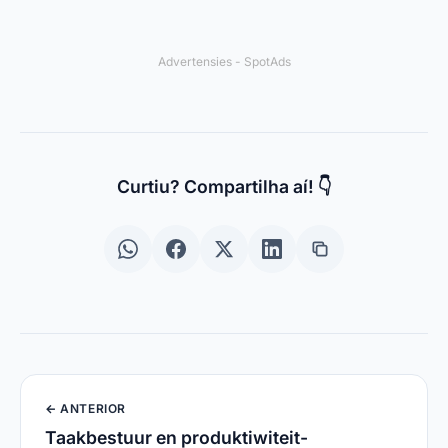
Mobloby
.
Toepassings en Tegnologie
Links Úteis
Quem Somos
Kontak
Política de Privacidade
Gebruiksvoorwaardes
© 2024 Spotema Pro. Todos os direitos reservados.