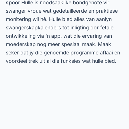
← ANTERIOR
Taakbestuur en produktiwiteit-
toepassings
PRÓXIMO →
Kletsprogramme: Maak nuwe vriende
aanlyn