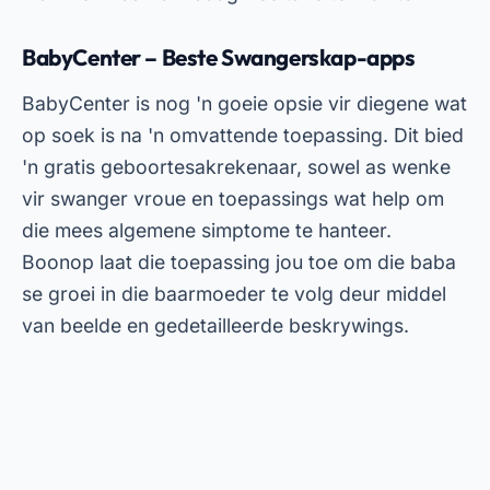
se groei in die baarmoeder te volg deur middel
van beelde en gedetailleerde beskrywings.
Advertensies - SpotAds
Dit is eenvoudig om BabyCenter af te laai: gaan
net na jou selfoon se appwinkel en soek vir die
naam. Dit is gratis om af te laai, en die
toepassing werk vir beide Android en iOS. Een
van die grootste voordele is die aktiewe
gebruikersgemeenskap, waar jy ervarings kan
deel en vrae met ander moeders kan vra.
Swangerskap+ – Fetale Ontwikkelingsapp
Pregnancy+ is perfek vir enigiemand wat visuele
monitering van fetale ontwikkeling wil hê. Dit