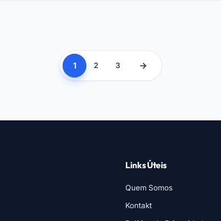
1
→
2
3
Links Úteis
Quem Somos
Kontakt