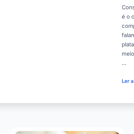
Cons
é o 
comp
fala
plat
meio
…
Ler 