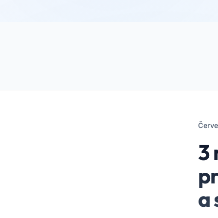
Červe
3 
pr
a 