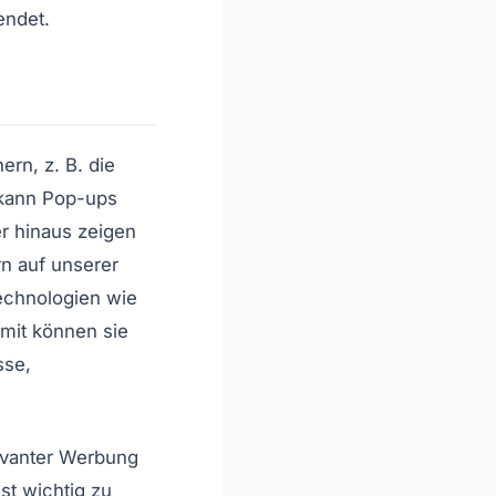
endet.
rn, z. B. die
 kann Pop-ups
r hinaus zeigen
n auf unserer
echnologien wie
mit können sie
sse,
levanter Werbung
st wichtig zu