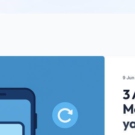
9 Jun
3 
M
y