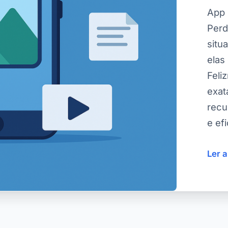
App 
Perd
situ
elas
Feli
exat
recu
e ef
Ler 