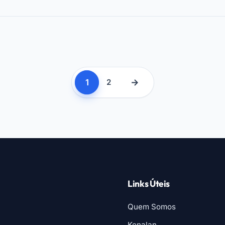
1
→
2
Links Úteis
Quem Somos
Kenalan